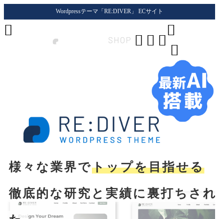
Wordpressテーマ「RE:DIVER」 ECサイト






様々な業界で
トップを目指せる
徹底的な研究と実績に裏打ちされ