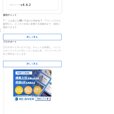
v0.6.2
v0.3.2
2025.11.13
2025.10.24
個別チャット
**「
こんなこと聞いてもいいのかな？
」**という小さな
疑問から、ビジネス全体に影響する戦略的まで、個別に
相談できます。
と
詳しく見る
プロサポート
プロサポートサービスでは、チャットを利用し、パソコ
ンやソフトウェアのレッスンをはじめ、 マンツーマンで
のご対応をいたします。
詳しく見る