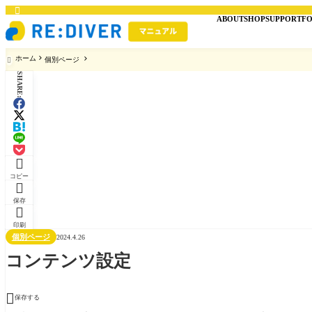

ABOUT
SHOP
SUPPORT
F
ホーム
個別ページ

SHARE:

コピー

保存

印刷
個別ページ
2024.4.26
コンテンツ設定

保存する