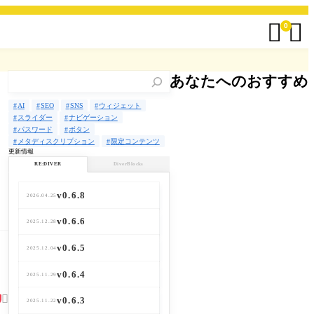


0
検
あなたへのおすすめ
索
AI
SEO
SNS
ウィジェット
スライダー
ナビゲーション
パスワード
ボタン
メタディスクリプション
限定コンテンツ
更新情報
RE:DIVER
DiverBlocks
v0.6.8
v0.3.7
2026.04.25
2026.02.03
v0.6.6
v0.3.6
2025.12.28
2026.01.06
v0.6.5
v0.3.5
2025.12.04
2025.12.26
v0.6.4
v0.3.4
2025.11.29
2025.11.22

v0.6.3
v0.3.3
2025.11.22
2025.11.18