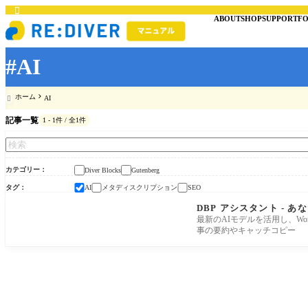

ABOUT
SHOP
SUPPORT
F
#AI
ホーム
AI

記事一覧
1 - 1件 / 全1件
カテゴリー
Diver Blocks
Gutenberg
タグ
メタディスクリプション
AI
SEO
DBP アシスタント -
最新のAIモデルを活用し、Wor
事の要約やキャッチコピー