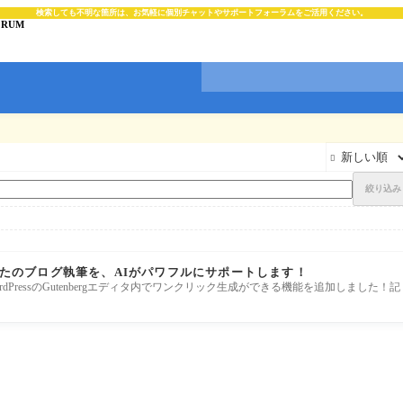
検索しても不明な箇所は、お気軽に個別チャットやサポートフォーラムをご活用ください。
ORUM

絞り込み
 あなたのブログ執筆を、AIがパワフルにサポートします！
dPressのGutenbergエディタ内でワンクリック生成ができる機能を追加しました！記