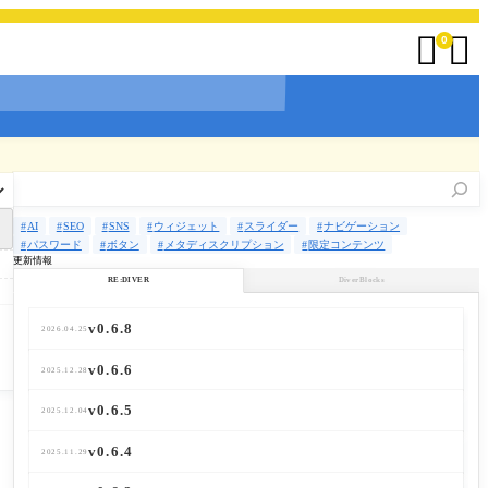


0
検
索
AI
SEO
SNS
ウィジェット
スライダー
ナビゲーション
パスワード
ボタン
メタディスクリプション
限定コンテンツ
更新情報
RE:DIVER
DiverBlocks
v0.6.8
v0.3.7
2026.04.25
2026.02.03
v0.6.6
v0.3.6
2025.12.28
2026.01.06
v0.6.5
v0.3.5
2025.12.04
2025.12.26
v0.6.4
v0.3.4
2025.11.29
2025.11.22