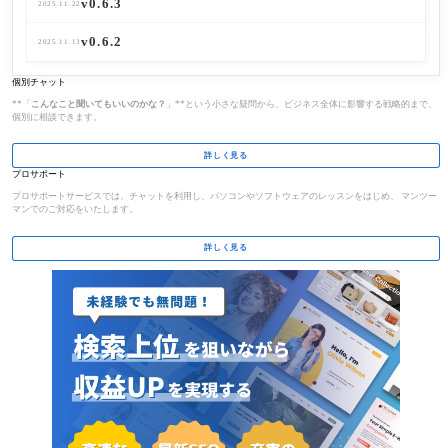
v0.6.3
v0.3.3
2025.11.22
2025.11.18
v0.6.2
v0.3.2
2025.11.13
2025.10.24
個別チャット
**「
こんなこと聞いてもいいのかな？
」**という小さな疑問から、ビジネス全体に影響する戦略的まで、
個別に相談できます。
詳しく見る
プロサポート
プロサポートサービスでは、チャットを利用し、パソコンやソフトウェアのレッスンをはじめ、 マンツー
マンでのご対応をいたします。
詳しく見る